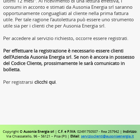
ultimi 12 mesi". Al ricevimento di una lettura effettiva, i
consumi in acconto e stimati da Ausonia Energia srl saranno
opportunamente conguagliati al cliente nella prima fattura
utile. Per tale ragione l'autolettura può essere uno strumento
utile sia per i clienti che per Ausonia Energia srl.
Per accedere al servizio richiesto, occorre essere registrati.
Per effettuare la registrazione è necessario essere clienti
dell’Azienda Ausonia Energia srl. Se non è ancora in possesso
del Codice Cliente, prossimamente le sarà comunicato in
bolletta.
Per registrarsi
clicchi qui
.
Copyright ©
Ausonia Energia srl
|
C.F. e P.IVA
: 02491750507 - Rea 257942 |
Indirizzo
:
Via Chiassatello, 96 – 56121 – Pisa (PI) |
EMail
:
servizioclienti@ausoniaenergia.it